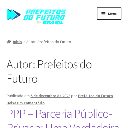
Menu
Home
Início
Autor: Prefeitos do Futuro
Carrinho
Autor:
Prefeitos do
Finalizar compra
Futuro
Minha conta
Publicado em
5 de dezembro de 2023
por
Prefeitos do Futuro
—
Deixe um comentário
PPP – Parceria Público-
Privada: Uma Verdadeira