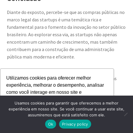
Diante do exposto, percebe-se que as compras públicas no
marco legal das startups é uma temática rica e
fundamental para o fomento da inovação no setor público
brasileiro. Ao explorar essa via, as startups não apenas
encontram um caminho de crescimento, mas também
contribuem para a construção de uma administração
pública mais moderna e eficiente.
Em um momento em que a transformação digital é
imperativa, inserir as startups no cenário das compras
Utilizamos cookies para oferecer melhor
experiência, melhorar o desempenho, analisar
públicas significa abrir portas para um futuro mais
como você interage em nosso site e
inovador e sustentável. Assim, compreender e se
personalizar conteúdo.
aprofundar neste tema não é apenas uma questão de
Usamos cookies para garantir que oferecemos a melhor
desenvolvimento empresarial, mas um passo fundamental
experiência em nosso site. Se você continuar a usar este site,
assumiremos que está satisfeito com ele.
para a evolução da sociedade como um todo.
Recusar Cookies
Aceitar Cookies
0
Ok
Privacy policy
Pesquisar
Convidamos você a continuar explorando este tema