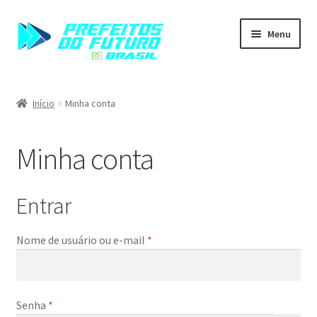
Menu
Home
Início
Minha conta
Carrinho
Minha conta
Finalizar compra
Minha conta
Entrar
Nome de usuário ou e-mail
*
Senha
*