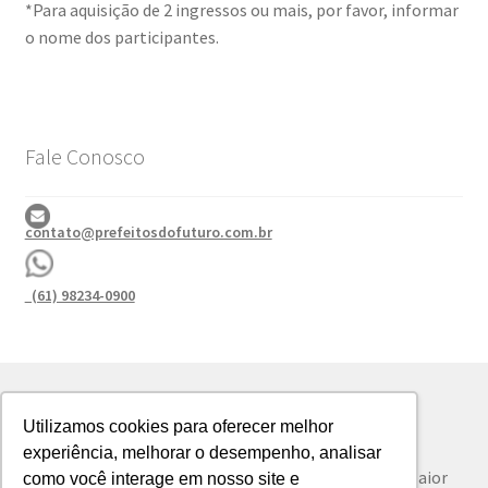
*Para aquisição de 2 ingressos ou mais, por favor, informar
o nome dos participantes.
Fale Conosco
contato@prefeitosdofuturo.com.br
(61) 98234-0900
Utilizamos cookies para oferecer melhor
POLÍTICA DE CANCELAMENTO DA INSCRIÇÃO
experiência, melhorar o desempenho, analisar
© Prefeitos do Futuro 2023
Prefeitos do Futuro
- O maior
como você interage em nosso site e