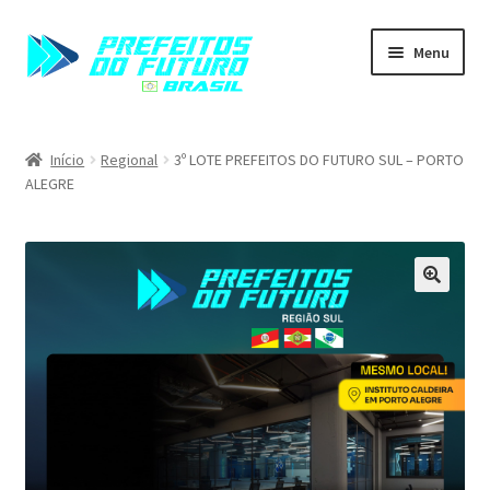
Menu
Home
Início
Regional
3º LOTE PREFEITOS DO FUTURO SUL – PORTO
ALEGRE
Carrinho
Finalizar compra
Minha conta
🔍