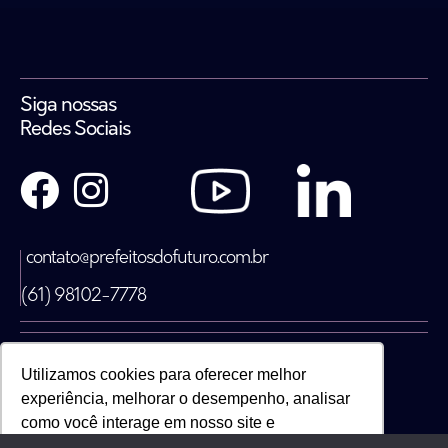
Siga nossas
Redes Sociais
contato@prefeitosdofuturo.com.br
(61) 98102-7778
Utilizamos cookies para oferecer melhor
Prefeitos do Futuro Cursos e Treinamentos LTDA – CNPJ:
experiência, melhorar o desempenho, analisar
35.111.437/0001-87
como você interage em nosso site e
Acesse aqui a nossa
Política de Privacidade
personalizar conteúdo.