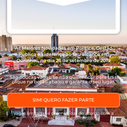
As Maiores Novidades em Política, Gestão
Pública e Liderança ao seu alcance em
Ourinhos, no dia 26 de setembro de 2019
São poucas vagas, se não quiser ficar para trás,
clique no botão abaixo e garanta o seu lugar.
SIM! QUERO FAZER PARTE
Vagas limitadas e preenchidas de acordo com a
confirmação do pagamento!