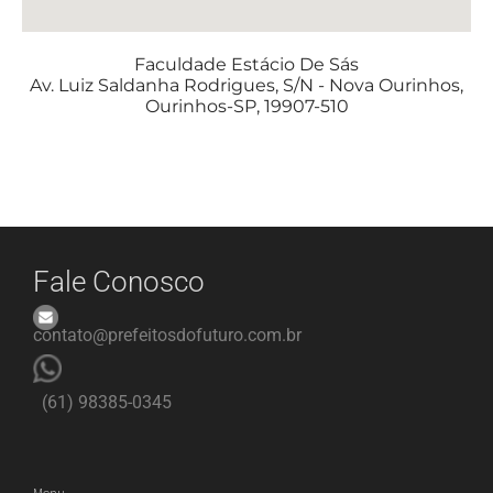
Faculdade Estácio De Sás
Av. Luiz Saldanha Rodrigues, S/N - Nova Ourinhos,
Ourinhos-SP, 19907-510
Fale Conosco
contato@prefeitosdofuturo.com.br
(61) 98385-0345